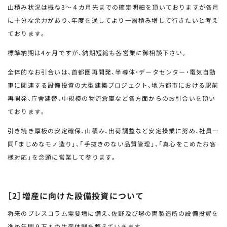
山積み状況は概ね3～４カ月先までの確定明細を頂いておりますが各月
に十分な余力があり、年度を通してより一層積み増して行きたいと考え
ております。
標準納期は4ヶ月ですが、納期短縮も各営業に御相談下さい。
全体的なお引合いは、首都圏再開発、半導体・データセンター・電気自動
車に関連する設備投資の大型建築プロジェクト、地方都市における駅前
再開発、庁舎建替、中規模の物流倉庫など各方面からのお引合いを頂い
ております。
引き続き厚板の安定確保、山積み、出荷調整など安定操業に努め、社員一
同「まじめなモノ造り」、「手抜きのない品質管理」、「真心をこめたお客
様対応」を念頭に営業して参ります。
［2］増産に向けた設備投資について
将来のプレスコラム需要増に備え、佐野及び堺の両製造所の設備投資を
進め年間９万ｔの生産体制を整えていきます。