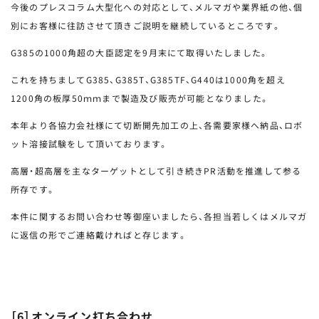
今後のプレスコラム大型化への対応として、メルマガや業界紙の他、個
別にお客様に往訪させて頂きご説明を継続しているところです。
G385の1000角超の大臣認定を9月末にて取得いたしました。
これを持ちましてG385、G385T、G385TF、G440は1000角を超え
1200角の板厚50ｍｍまで製造及び販売が可能となりました。
本年より各協力会社様にて切断開先加工の上、各需要家様へ納品、ロボ
ット溶接試験をして頂いております。
高層・超高層を主なターゲットとして引き続きPR活動を推進して参る
所存です。
本件に関するお問い合わせ等御座いましたら、各担当若しくはメルマガ
に返信の形でご連絡戴ければと存じます。
［6］オンライン打ち合わせ